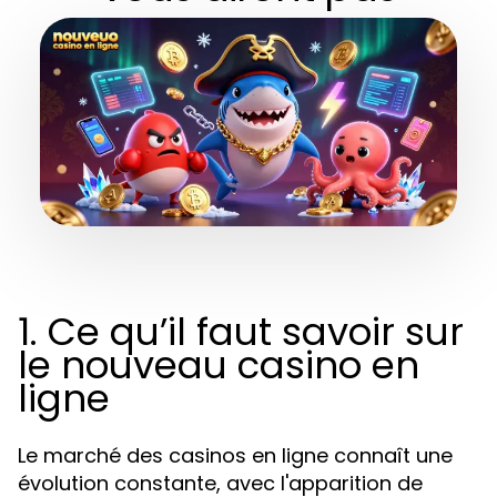
1. Ce qu’il faut savoir sur
le nouveau casino en
ligne
Le marché des casinos en ligne connaît une
évolution constante, avec l'apparition de