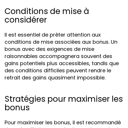
Conditions de mise à
considérer
Il est essentiel de prêter attention aux
conditions de mise associées aux bonus. Un
bonus avec des exigences de mise
raisonnables accompagnera souvent des
gains potentiels plus accessibles, tandis que
des conditions difficiles peuvent rendre le
retrait des gains quasiment impossible.
Stratégies pour maximiser les
bonus
Pour maximiser les bonus, il est recommandé