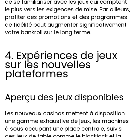
de se familiariser avec les jeux qui comptent
le plus vers les exigences de mise. Par ailleurs,
profiter des promotions et des programmes
de fidélité peut augmenter significativement
votre bankroll sur le long terme.
4. Expériences de jeux
sur les nouvelles
plateformes
Aperçu des jeux disponibles
Les nouveaux casinos mettent à disposition
une gamme exhaustive de jeux, les machines
à sous occupant une place centrale, suivis
des jeux de table comme le blackjack et la