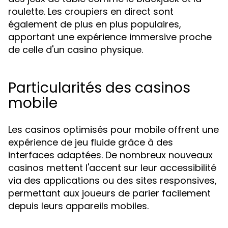
roulette. Les croupiers en direct sont
également de plus en plus populaires,
apportant une expérience immersive proche
de celle d'un casino physique.
Particularités des casinos
mobile
Les casinos optimisés pour mobile offrent une
expérience de jeu fluide grâce à des
interfaces adaptées. De nombreux nouveaux
casinos mettent l'accent sur leur accessibilité
via des applications ou des sites responsives,
permettant aux joueurs de parier facilement
depuis leurs appareils mobiles.