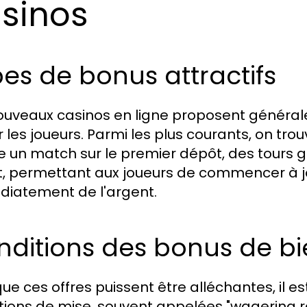
sinos
es de bonus attractifs
ouveaux casinos en ligne proposent général
er les joueurs. Parmi les plus courants, on tr
re un match sur le premier dépôt, des tours
, permettant aux joueurs de commencer à jou
iatement de l'argent.
nditions des bonus de b
ue ces offres puissent être alléchantes, il est 
tions de mise, souvent appelées "wagering r