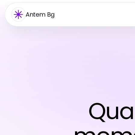
Antem Bg
Quan