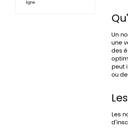
ligne
Qu'
Un no
une v
des é
optim
peut 
ou de
Le
Les n
d'ins