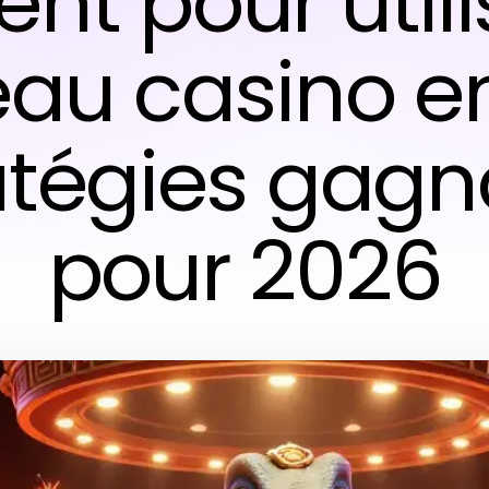
t pour utili
au casino en
atégies gag
pour 2026