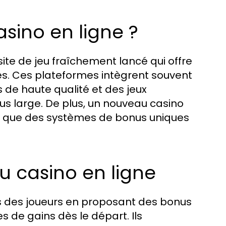
sino en ligne ?
te de jeu fraîchement lancé qui offre
ves. Ces plateformes intègrent souvent
e haute qualité et des jeux
lus large. De plus, un nouveau casino
es que des systèmes de bonus uniques
 casino en ligne
s des joueurs en proposant des bonus
s de gains dès le départ. Ils