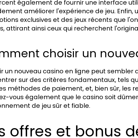
rcent également de fournir une interface utilis
ement améliorer l'expérience de jeu. Enfin, 
tions exclusives et des jeux récents que l'o
s, attirant ainsi ceux qui recherchent l'original
mment choisir un nouvea
ir un nouveau casino en ligne peut sembler ac
ntrer sur des critères fondamentaux, tels que 
 les méthodes de paiement, et, bien sûr, les r
ez-vous également que le casino soit dûment
onnement de jeu sûr et fiable.
s offres et bonus 