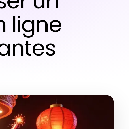
ser un
 ligne
nantes