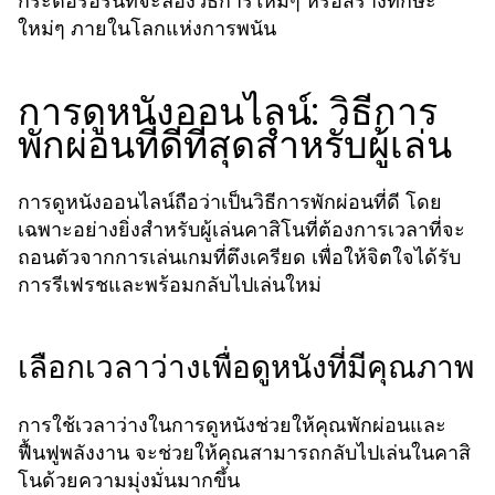
กระตือรือร้นที่จะลองวิธีการใหม่ๆ หรือสร้างทักษะ
ใหม่ๆ ภายในโลกแห่งการพนัน
การดูหนังออนไลน์: วิธีการ
พักผ่อนที่ดีที่สุดสำหรับผู้เล่น
การดูหนังออนไลน์ถือว่าเป็นวิธีการพักผ่อนที่ดี โดย
เฉพาะอย่างยิ่งสำหรับผู้เล่นคาสิโนที่ต้องการเวลาที่จะ
ถอนตัวจากการเล่นเกมที่ตึงเครียด เพื่อให้จิตใจได้รับ
การรีเฟรชและพร้อมกลับไปเล่นใหม่
เลือกเวลาว่างเพื่อดูหนังที่มีคุณภาพ
การใช้เวลาว่างในการดูหนังช่วยให้คุณพักผ่อนและ
ฟื้นฟูพลังงาน จะช่วยให้คุณสามารถกลับไปเล่นในคาสิ
โนด้วยความมุ่งมั่นมากขึ้น