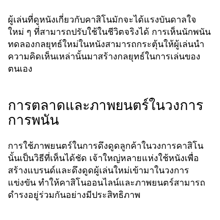
ผู้เล่นที่ดูหนังเกี่ยวกับคาสิโนมักจะได้แรงบันดาลใจ
ใหม่ ๆ ที่สามารถปรับใช้ในชีวิตจริงได้ การเห็นนักพนัน
ทดลองกลยุทธ์ใหม่ในหนังสามารถกระตุ้นให้ผู้เล่นนำ
ความคิดเห็นเหล่านั้นมาสร้างกลยุทธ์ในการเล่นของ
ตนเอง
การตลาดและภาพยนตร์ในวงการ
การพนัน
การใช้ภาพยนตร์ในการดึงดูดลูกค้าในวงการคาสิโน
นั้นเป็นวิธีที่เห็นได้ชัด เจ้าใหญ่หลายแห่งใช้หนังเพื่อ
สร้างแบรนด์และดึงดูดผู้เล่นใหม่เข้ามาในวงการ
แข่งขัน ทำให้คาสิโนออนไลน์และภาพยนตร์สามารถ
ดำรงอยู่ร่วมกันอย่างมีประสิทธิภาพ