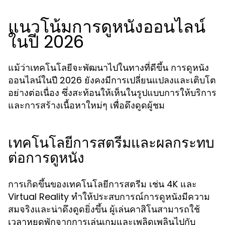
แนวโน้มการดูหนังออนไลน์
ในปี 2026
แม้ว่าเทคโนโลยีจะพัฒนาไปในทางที่ดีขึ้น การดูหนัง
ออนไลน์ในปี 2026 ยังคงมีการเปลี่ยนแปลงและเติบโต
อย่างต่อเนื่อง ซึ่งสะท้อนให้เห็นในรูปแบบการให้บริการ
และการสร้างเนื้อหาใหม่ๆ เพื่อดึงดูดผู้ชม
เทคโนโลยีการสตรีมและผลกระทบ
ต่อการดูหนัง
การเกิดขึ้นของเทคโนโลยีการสตรีม เช่น 4K และ
Virtual Reality ทำให้ประสบการณ์การดูหนังมีความ
สมจริงและน่าดึงดูดยิ่งขึ้น ผู้เล่นคาสิโนสามารถใช้
เวลาหยุดพักจากการเล่นเกมและเพลิดเพลินไปกับ