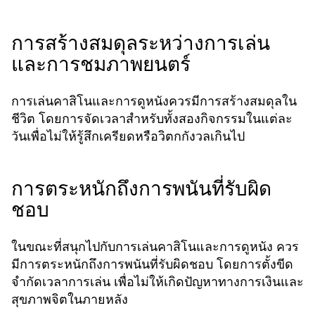
การสร้างสมดุลระหว่างการเล่น
และการชมภาพยนตร์
การเล่นคาสิโนและการดูหนังควรมีการสร้างสมดุลใน
ชีวิต โดยการจัดเวลาสำหรับทั้งสองกิจกรรมในแต่ละ
วันเพื่อไม่ให้รู้สึกเครียดหรือวิตกกังวลเกินไป
การตระหนักถึงการพนันที่รับผิด
ชอบ
ในขณะที่สนุกไปกับการเล่นคาสิโนและการดูหนัง ควร
มีการตระหนักถึงการพนันที่รับผิดชอบ โดยการตั้งขีด
จำกัดเวลาการเล่น เพื่อไม่ให้เกิดปัญหาทางการเงินและ
สุขภาพจิตในภายหลัง