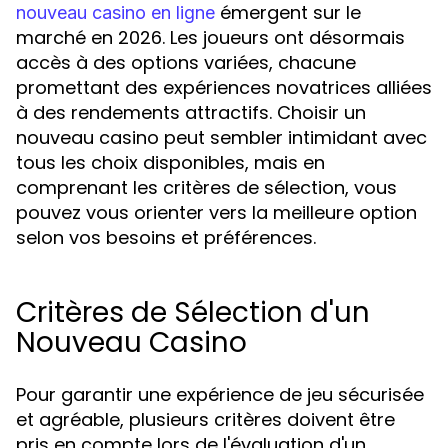
émergent sur le
nouveau casino en ligne
marché en 2026. Les joueurs ont désormais
accès à des options variées, chacune
promettant des expériences novatrices alliées
à des rendements attractifs. Choisir un
nouveau casino peut sembler intimidant avec
tous les choix disponibles, mais en
comprenant les critères de sélection, vous
pouvez vous orienter vers la meilleure option
selon vos besoins et préférences.
Critères de Sélection d'un
Nouveau Casino
Pour garantir une expérience de jeu sécurisée
et agréable, plusieurs critères doivent être
pris en compte lors de l'évaluation d'un