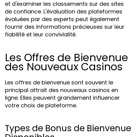
et d'examiner les classements sur des sites
de confiance. L'évaluation des plateformes
évaluées par des experts peut également
fournir des informations précieuses sur leur
fiabilité et leur convivialité.
Les Offres de Bienvenue
des Nouveaux Casinos
Les offres de bienvenue sont souvent le
principal attrait des nouveaux casinos en
ligne. Elles peuvent grandement influencer
votre choix de plateforme.
Types de Bonus de Bienvenue