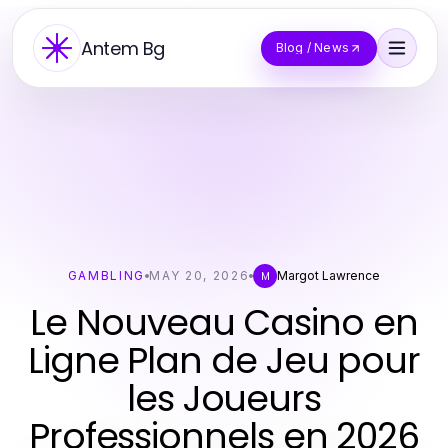
Antem Bg
Blog / News
GAMBLING
MAY 20, 2026
Margot Lawrence
M
Le Nouveau Casino en
Ligne Plan de Jeu pour
les Joueurs
Professionnels en 2026