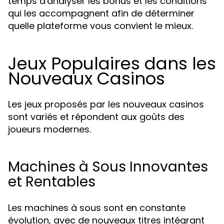
temps d'analyser les bonus et les conditions
qui les accompagnent afin de déterminer
quelle plateforme vous convient le mieux.
Jeux Populaires dans les
Nouveaux Casinos
Les jeux proposés par les nouveaux casinos
sont variés et répondent aux goûts des
joueurs modernes.
Machines à Sous Innovantes
et Rentables
Les machines à sous sont en constante
évolution, avec de nouveaux titres intégrant