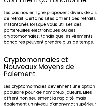
Comment ça Fonctionne
Les casinos en ligne proposent divers délais
de retrait. Certains sites offrent des retraits
instantanés lorsque vous utilisez des
portefeuilles électroniques ou des
cryptomonnaies, tandis que les virements
bancaires peuvent prendre plus de temps.
Cryptomonnaies et
Nouveaux Moyens de
Paiement
Les cryptomonnaies deviennent une option
populaire pour de nombreux joueurs. Elles
offrent non seulement la rapidité, mais
également un niveau d'anonymat supérieur