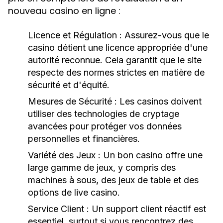
nouveau casino en ligne :
Licence et Régulation :
Assurez-vous que le
casino détient une licence appropriée d'une
autorité reconnue. Cela garantit que le site
respecte des normes strictes en matière de
sécurité et d'équité.
Mesures de Sécurité :
Les casinos doivent
utiliser des technologies de cryptage
avancées pour protéger vos données
personnelles et financières.
Variété des Jeux :
Un bon casino offre une
large gamme de jeux, y compris des
machines à sous, des jeux de table et des
options de live casino.
Service Client :
Un support client réactif est
essentiel, surtout si vous rencontrez des