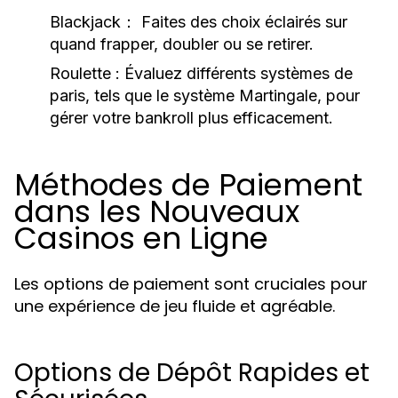
Blackjack：
Faites des choix éclairés sur
quand frapper, doubler ou se retirer.
Roulette :
Évaluez différents systèmes de
paris, tels que le système Martingale, pour
gérer votre bankroll plus efficacement.
Méthodes de Paiement
dans les Nouveaux
Casinos en Ligne
Les options de paiement sont cruciales pour
une expérience de jeu fluide et agréable.
Options de Dépôt Rapides et