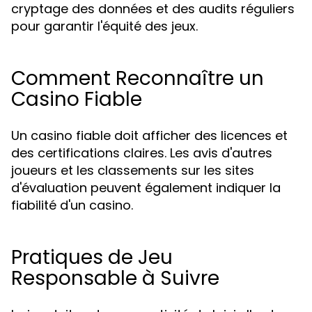
cryptage des données et des audits réguliers
pour garantir l'équité des jeux.
Comment Reconnaître un
Casino Fiable
Un casino fiable doit afficher des licences et
des certifications claires. Les avis d'autres
joueurs et les classements sur les sites
d'évaluation peuvent également indiquer la
fiabilité d'un casino.
Pratiques de Jeu
Responsable à Suivre