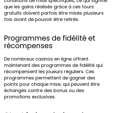
conditions de mise spécifiques, ce qui signifie
que les gains réalisés grâce à ces tours
gratuits doivent parfois être misés plusieurs
fois avant de pouvoir être retirés.
Programmes de fidélité et
récompenses
De nombreux casinos en ligne offrent
maintenant des programmes de fidélité qui
récompensent les joueurs réguliers. Ces
programmes permettent de gagner des
points pour chaque mise, qui peuvent être
échangés contre des bonus ou des
promotions exclusives.