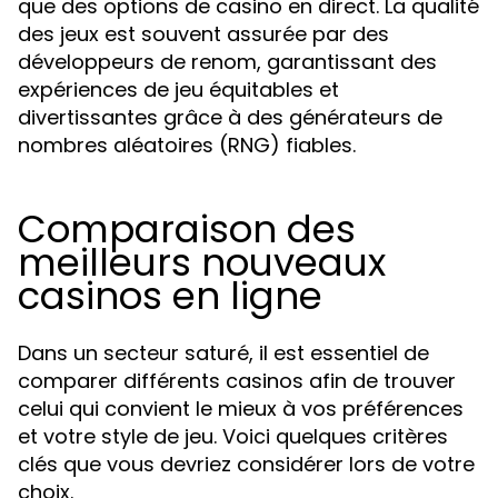
que des options de casino en direct. La qualité
des jeux est souvent assurée par des
développeurs de renom, garantissant des
expériences de jeu équitables et
divertissantes grâce à des générateurs de
nombres aléatoires (RNG) fiables.
Comparaison des
meilleurs nouveaux
casinos en ligne
Dans un secteur saturé, il est essentiel de
comparer différents casinos afin de trouver
celui qui convient le mieux à vos préférences
et votre style de jeu. Voici quelques critères
clés que vous devriez considérer lors de votre
choix.