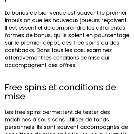
Le bonus de bienvenue est souvent le premier
impulsion que les nouveaux joueurs reçoivent.
Il est essentiel de comprendre les différentes
formes de bonus, qu'ils soient en pourcentage
sur le premier dépôt, des free spins ou des
cashbacks. Dans tous les cas, examinez
attentivement les
qui
conditions de mise
accompagnent ces offres.
Free spins et conditions de
mise
Les free spins permettent de tester des
machines à sous sans utiliser de fonds
personnels. Ils sont souvent accompagnés de