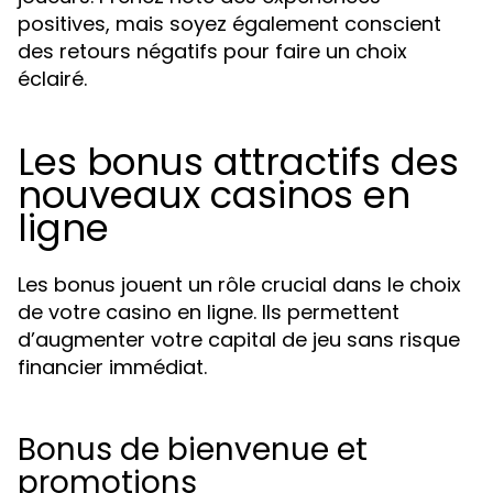
positives, mais soyez également conscient
des retours négatifs pour faire un choix
éclairé.
Les bonus attractifs des
nouveaux casinos en
ligne
Les bonus jouent un rôle crucial dans le choix
de votre casino en ligne. Ils permettent
d’augmenter votre capital de jeu sans risque
financier immédiat.
Bonus de bienvenue et
promotions