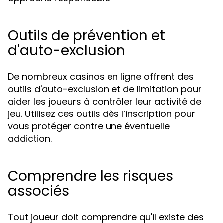
Outils de prévention et
d'auto-exclusion
De nombreux casinos en ligne offrent des
outils d'auto-exclusion et de limitation pour
aider les joueurs à contrôler leur activité de
jeu. Utilisez ces outils dès l’inscription pour
vous protéger contre une éventuelle
addiction.
Comprendre les risques
associés
Tout joueur doit comprendre qu'il existe des