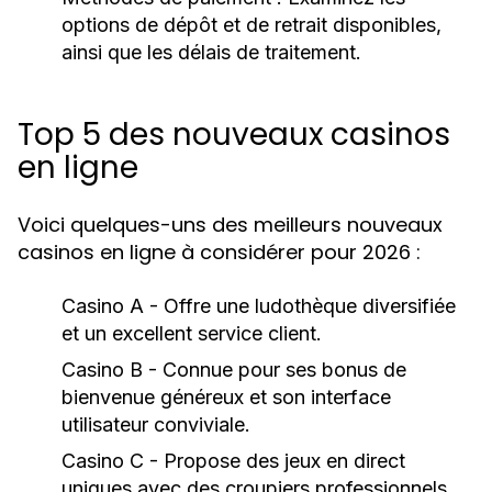
options de dépôt et de retrait disponibles,
ainsi que les délais de traitement.
Top 5 des nouveaux casinos
en ligne
Voici quelques-uns des meilleurs nouveaux
casinos en ligne à considérer pour 2026 :
Casino A
- Offre une ludothèque diversifiée
et un excellent service client.
Casino B
- Connue pour ses bonus de
bienvenue généreux et son interface
utilisateur conviviale.
Casino C
- Propose des jeux en direct
uniques avec des croupiers professionnels.