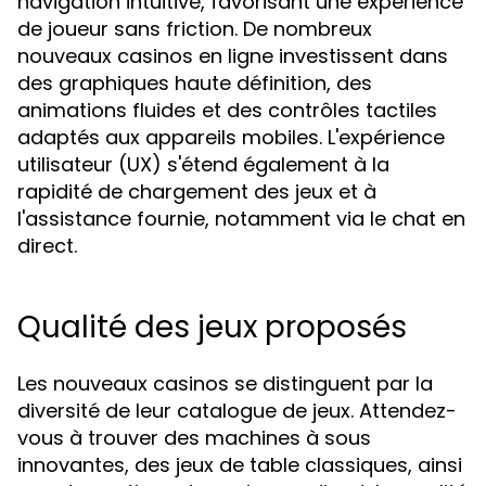
navigation intuitive, favorisant une expérience
de joueur sans friction. De nombreux
nouveaux casinos en ligne investissent dans
des graphiques haute définition, des
animations fluides et des contrôles tactiles
adaptés aux appareils mobiles. L'expérience
utilisateur (UX) s'étend également à la
rapidité de chargement des jeux et à
l'assistance fournie, notamment via le chat en
direct.
Qualité des jeux proposés
Les nouveaux casinos se distinguent par la
diversité de leur catalogue de jeux. Attendez-
vous à trouver des machines à sous
innovantes, des jeux de table classiques, ainsi