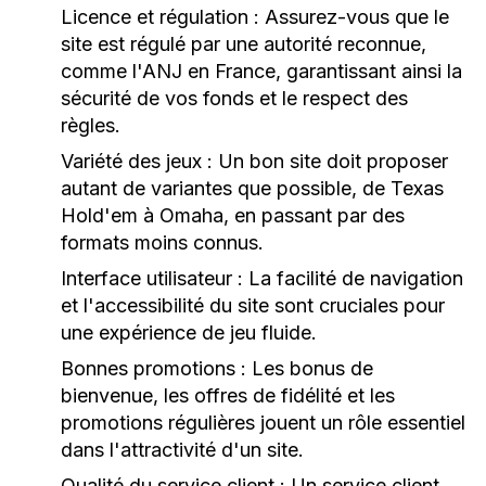
Licence et régulation :
Assurez-vous que le
site est régulé par une autorité reconnue,
comme l'ANJ en France, garantissant ainsi la
sécurité de vos fonds et le respect des
règles.
Variété des jeux :
Un bon site doit proposer
autant de variantes que possible, de Texas
Hold'em à Omaha, en passant par des
formats moins connus.
Interface utilisateur :
La facilité de navigation
et l'accessibilité du site sont cruciales pour
une expérience de jeu fluide.
Bonnes promotions :
Les bonus de
bienvenue, les offres de fidélité et les
promotions régulières jouent un rôle essentiel
dans l'attractivité d'un site.
Qualité du service client :
Un service client