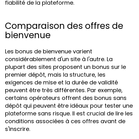
fiabilité de la plateforme.
Comparaison des offres de
bienvenue
Les bonus de bienvenue varient
considérablement d'un site à l'autre. La
plupart des sites proposent un bonus sur le
premier dépôt, mais la structure, les
exigences de mise et la durée de validité
peuvent être très différentes. Par exemple,
certains opérateurs offrent des bonus sans
dépôt qui peuvent être idéaux pour tester une
plateforme sans risque. Il est crucial de lire les
conditions associées à ces offres avant de
s'inscrire.