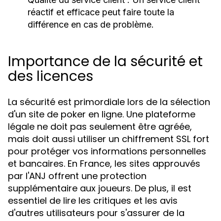
réactif et efficace peut faire toute la
différence en cas de problème.
Importance de la sécurité et
des licences
La sécurité est primordiale lors de la sélection
d'un site de poker en ligne. Une plateforme
légale ne doit pas seulement être agréée,
mais doit aussi utiliser un chiffrement SSL fort
pour protéger vos informations personnelles
et bancaires. En France, les sites approuvés
par l'ANJ offrent une protection
supplémentaire aux joueurs. De plus, il est
essentiel de lire les critiques et les avis
d'autres utilisateurs pour s'assurer de la