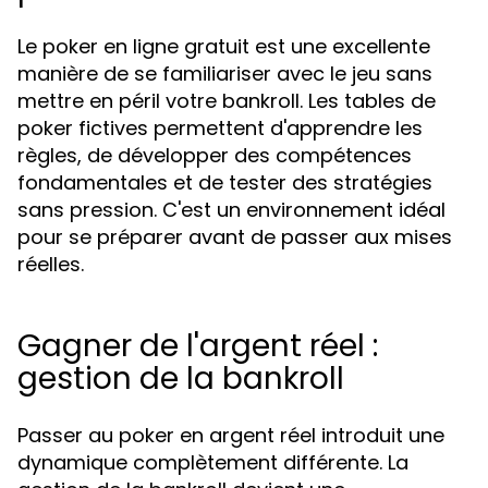
Le poker en ligne gratuit est une excellente
manière de se familiariser avec le jeu sans
mettre en péril votre bankroll. Les tables de
poker fictives permettent d'apprendre les
règles, de développer des compétences
fondamentales et de tester des stratégies
sans pression. C'est un environnement idéal
pour se préparer avant de passer aux mises
réelles.
Gagner de l'argent réel :
gestion de la bankroll
Passer au poker en argent réel introduit une
dynamique complètement différente. La