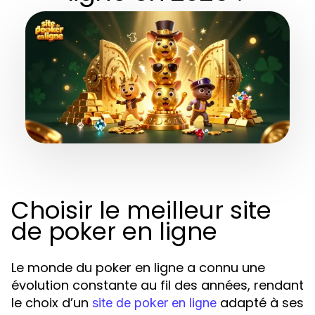
Choisir le meilleur site
de poker en ligne
Le monde du poker en ligne a connu une
évolution constante au fil des années, rendant
le choix d’un
adapté à ses
site de poker en ligne